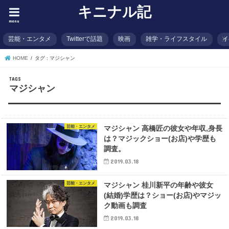
キニナル記
menu
芸能・エンタメ
Twitterで話題
映画
雑学・ライフスタイル
イ
HOME
タグ : マジシャン
マジシャン
芸能・エンタメ
マジシャン 高橋匠の彼女や年収,身長
は？マジックショー(お店)や学歴も
調査。
2019.03.18
芸能・エンタメ
マジシャン 桂川新平の年齢や彼女
(結婚)学歴は？ショー(お店)やマジッ
ク動画も調査
2019.03.18