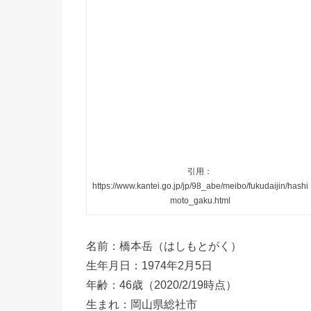
引用：
https://www.kantei.go.jp/jp/98_abe/meibo/fukudaijin/hashi
moto_gaku.html
名前：橋本岳（はしもとがく）
生年月日：1974年2月5日
年齢：46歳（2020/2/19時点）
生まれ：岡山県総社市