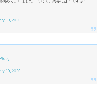
朝初めて知りました、まじで。業界に疎くてすみま
ary 19, 2020
gPtopg
ary 19, 2020