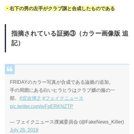
・右下の男の左手がクラブ譲と合成したものである
指摘されている証拠③（カラー画像版 追
記）
FRIDAYのカラー写真が合成である論拠の追加。
手の周囲にある白いヒラヒラはクラブ嬢の服の一
部。
#宮迫博之
#フェイクニュース
pic.twitter.com/wFpERKNZTP
— フェイクニュース撲滅委員会 (@FakeNews_Killer)
July 26, 2019