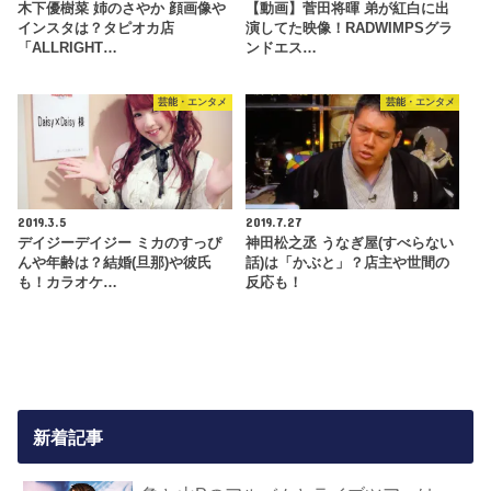
木下優樹菜 姉のさやか 顔画像や
【動画】菅田将暉 弟が紅白に出
インスタは？タピオカ店
演してた映像！RADWIMPSグラ
「ALLRIGHT…
ンドエス…
芸能・エンタメ
芸能・エンタメ
2019.3.5
2019.7.27
デイジーデイジー ミカのすっぴ
神田松之丞 うなぎ屋(すべらない
んや年齢は？結婚(旦那)や彼氏
話)は「かぶと」？店主や世間の
も！カラオケ…
反応も！
新着記事