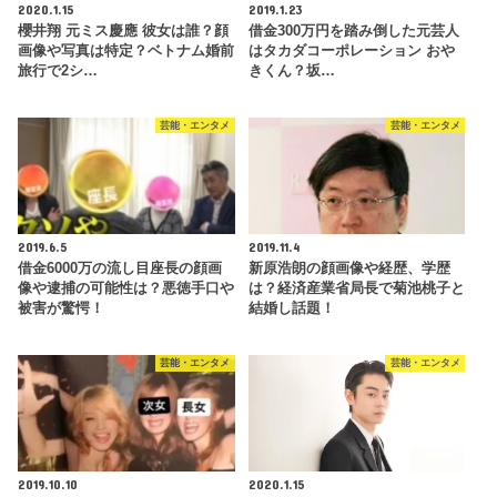
2020.1.15
2019.1.23
櫻井翔 元ミス慶應 彼女は誰？顔
借金300万円を踏み倒した元芸人
画像や写真は特定？ベトナム婚前
はタカダコーポレーション おや
旅行で2シ…
きくん？坂…
芸能・エンタメ
芸能・エンタメ
2019.6.5
2019.11.4
借金6000万の流し目座長の顔画
新原浩朗の顔画像や経歴、学歴
像や逮捕の可能性は？悪徳手口や
は？経済産業省局長で菊池桃子と
被害が驚愕！
結婚し話題！
芸能・エンタメ
芸能・エンタメ
2019.10.10
2020.1.15