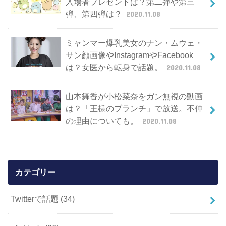
入場者プレゼントは？第二弾や第三
弾、第四弾は？
2020.11.08
ミャンマー爆乳美女のナン・ムウェ・
サン顔画像やInstagramやFacebook
は？女医から転身で話題。
2020.11.08
山本舞香が小松菜奈をガン無視の動画
は？「王様のブランチ」で放送。不仲
の理由についても。
2020.11.08
カテゴリー
Twitterで話題
(34)