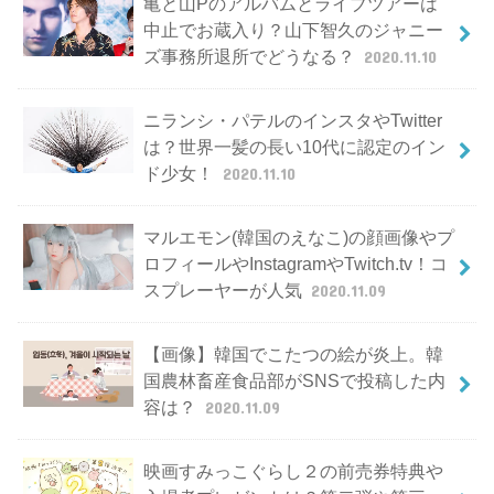
亀と山Pのアルバムとライブツアーは
中止でお蔵入り？山下智久のジャニー
ズ事務所退所でどうなる？
2020.11.10
ニランシ・パテルのインスタやTwitter
は？世界一髪の長い10代に認定のイン
ド少女！
2020.11.10
マルエモン(韓国のえなこ)の顔画像やプ
ロフィールやInstagramやTwitch.tv！コ
スプレーヤーが人気
2020.11.09
【画像】韓国でこたつの絵が炎上。韓
国農林畜産食品部がSNSで投稿した内
容は？
2020.11.09
映画すみっこぐらし２の前売券特典や