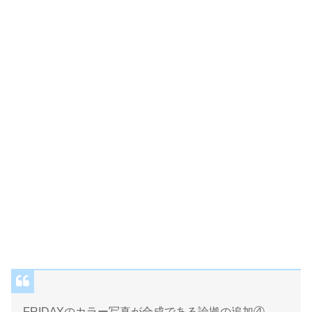
FRIDAYのカラー写真が合成である論拠の追加④