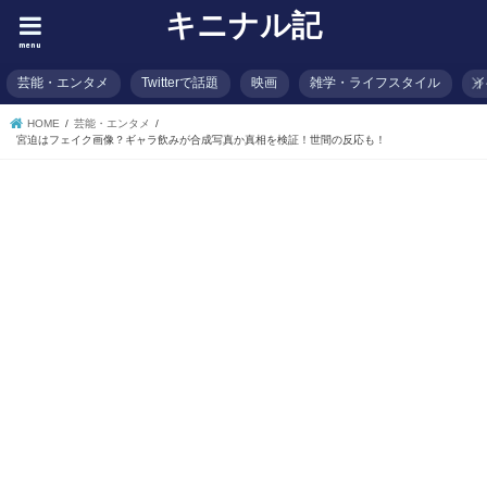
キニナル記
menu
芸能・エンタメ
Twitterで話題
映画
雑学・ライフスタイル
イ
HOME
芸能・エンタメ
宮迫はフェイク画像？ギャラ飲みが合成写真か真相を検証！世間の反応も！