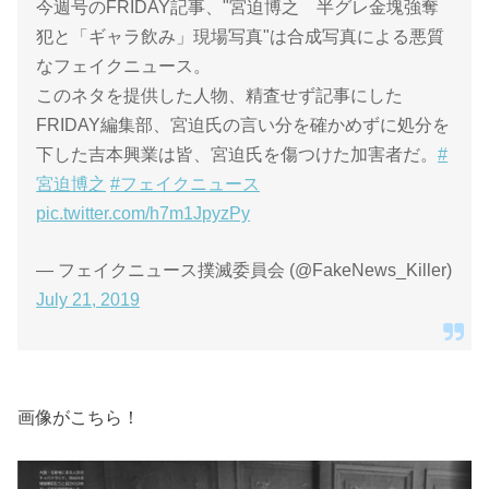
今週号のFRIDAY記事、"宮迫博之 半グレ金塊強奪
犯と「ギャラ飲み」現場写真"は合成写真による悪質
なフェイクニュース。
このネタを提供した人物、精査せず記事にした
FRIDAY編集部、宮迫氏の言い分を確かめずに処分を
下した吉本興業は皆、宮迫氏を傷つけた加害者だ。
#
宮迫博之
#フェイクニュース
pic.twitter.com/h7m1JpyzPy
— フェイクニュース撲滅委員会 (@FakeNews_Killer)
July 21, 2019
画像がこちら！