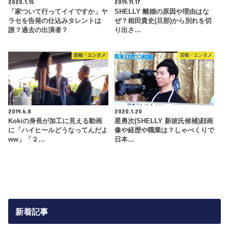
2020.1.15
2019.11.17
「家ついて行ってイイですか」ヤ
SHELLY 離婚の原因や理由はな
ラセを告発の仕込みタレントは
ぜ？相田貴史(旦那)から別れを切
誰？過去の出演者？
り出さ…
芸能・エンタメ
芸能・エンタメ
2019.6.8
2020.1.20
Kokiの身長が加工に見える動画
星勇次(SHELLY 新彼氏候補)顔画
に「ハイヒールどうなってんだよ
像や経歴や職業は？しゃべくりで
ww」「２…
日本…
新着記事