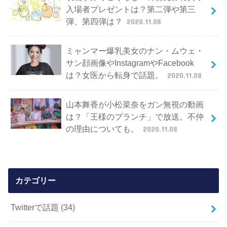
入場者プレゼントは？第二弾や第三
弾、第四弾は？
2020.11.08
ミャンマー爆乳美女のナン・ムウェ・
サン顔画像やInstagramやFacebook
は？女医から転身で話題。
2020.11.08
山本舞香が小松菜奈をガン無視の動画
は？「王様のブランチ」で放送。不仲
の理由についても。
2020.11.08
カテゴリー
Twitterで話題
(34)