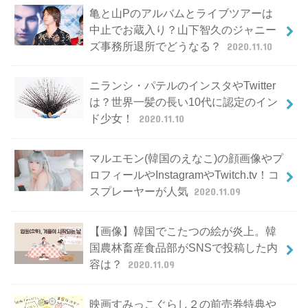
亀と山Pのアルバムとライブツアーは
中止でお蔵入り？山下智久のジャニー
ズ事務所退所でどうなる？
2020.11.10
ニランシ・パテルのインスタやTwitter
は？世界一髪の長い10代に認定のイン
ド少女！
2020.11.10
マルエモン(韓国のえなこ)の顔画像やプ
ロフィールやInstagramやTwitch.tv！コ
スプレーヤーが人気
2020.11.09
【画像】韓国でこたつの絵が炎上。韓
国農林畜産食品部がSNSで投稿した内
容は？
2020.11.09
映画すみっこぐらし２の前売券特典や