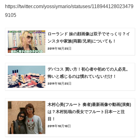
https://twitter.com/yossiymario/statuses/118944128023479
9105
ローランド 妹の顔画像は双子でそっくり？イ
ンスタや家族(両親/兄弟)についても！
2019年10月25日
デパコス 買い方！初心者や初めての人必見。
怖いと感じるのは慣れていないだけ！
2019年10月25日
木村心美(フルート 奏者)最新画像や動画(演奏)
は？木村拓哉の長女でフルート日本一と注
目！
2019年10月10日