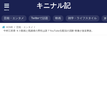
キニナル記
menu
芸能・エンタメ
Twitterで話題
映画
雑学・ライフスタイル
イ
HOME
芸能・エンタメ
中村江莉香 キス動画と既婚者の男性は誰？YouTube生配信の泥酔 映像が放送事故。