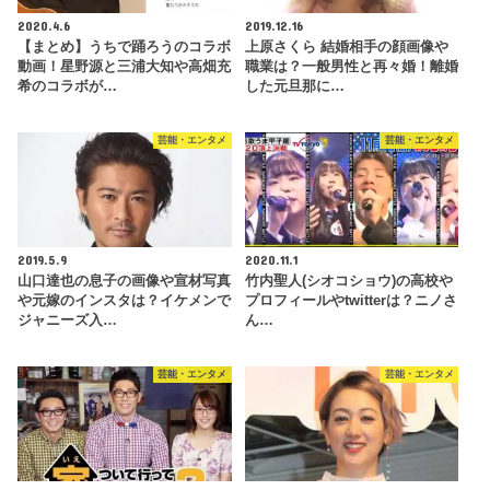
2020.4.6
2019.12.16
【まとめ】うちで踊ろうのコラボ
上原さくら 結婚相手の顔画像や
動画！星野源と三浦大知や高畑充
職業は？一般男性と再々婚！離婚
希のコラボが…
した元旦那に…
芸能・エンタメ
芸能・エンタメ
2019.5.9
2020.11.1
山口達也の息子の画像や宣材写真
竹内聖人(シオコショウ)の高校や
や元嫁のインスタは？イケメンで
プロフィールやtwitterは？ニノさ
ジャニーズ入…
ん…
芸能・エンタメ
芸能・エンタメ