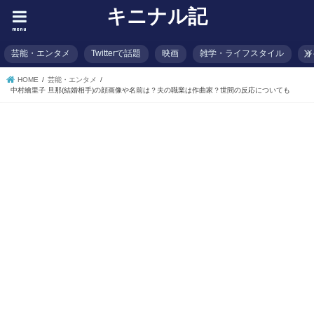
キニナル記
menu
芸能・エンタメ
Twitterで話題
映画
雑学・ライフスタイル
イ
HOME
芸能・エンタメ
中村繪里子 旦那(結婚相手)の顔画像や名前は？夫の職業は作曲家？世間の反応についても