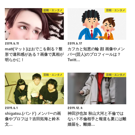
2019.3.27
2019.7.28
東大王 伊沢拓司が芸能人チーム
宮迫はフェイク画像？ギャラ飲み
に移籍？クイズ界最強の男として
が合成写真か真相を検証！世間の
レギュラー出演か
反応も！
芸能・エンタメ
芸能・エンタメ
2019.6.11
2019.6.17
matt(マット)はおでこを剃る？整
カフカと知恵の輪 顔 画像やメン
形で違和感がある？画像で真相が
バー(芸人)のプロフィールは？
明らかに！
Twitt…
芸能・エンタメ
芸能・エンタメ