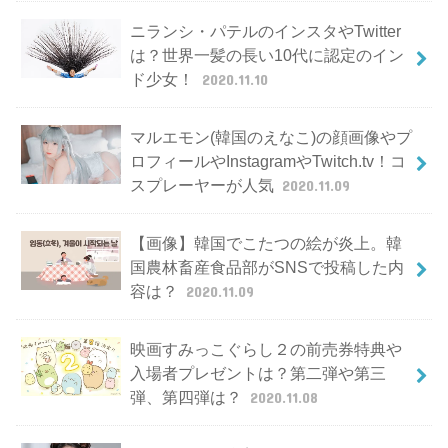
新着記事
亀と山Pのアルバムとライブツアーは
中止でお蔵入り？山下智久のジャニー
ズ事務所退所でどうなる？
2020.11.10
ニランシ・パテルのインスタやTwitter
は？世界一髪の長い10代に認定のイン
ド少女！
2020.11.10
マルエモン(韓国のえなこ)の顔画像やプ
ロフィールやInstagramやTwitch.tv！コ
スプレーヤーが人気
2020.11.09
【画像】韓国でこたつの絵が炎上。韓
国農林畜産食品部がSNSで投稿した内