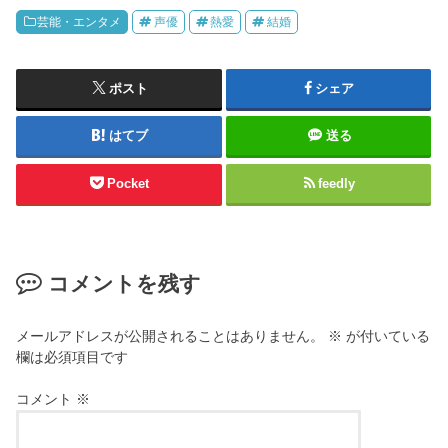
https://twitter.com/gd_kaitori/status/1196601813220257792
芸能・エンタメ
声優
熱愛
結婚
ポスト
シェア
はてブ
送る
Pocket
feedly