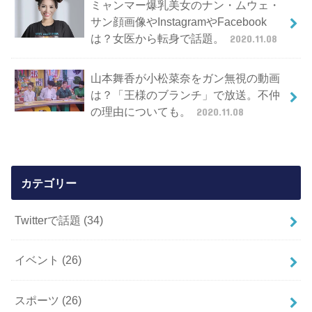
容は？
2020.11.09
映画すみっこぐらし２の前売券特典や
入場者プレゼントは？第二弾や第三
弾、第四弾は？
2020.11.08
ミャンマー爆乳美女のナン・ムウェ・
サン顔画像やInstagramやFacebook
は？女医から転身で話題。
2020.11.08
山本舞香が小松菜奈をガン無視の動画
は？「王様のブランチ」で放送。不仲
の理由についても。
2020.11.08
カテゴリー