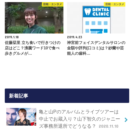
2019.6.1
2019.12.4
shigatsu.(バンド) メンバーの画
神田沙也加 秋山大河と不倫では
像やプロフは？吉田拓海と鈴木
ない？不倫相手と報道も夏には離
文…
婚届を。離婚…
芸能・エンタメ
芸能・エンタメ
2019.1.18
2019.4.23
佐藤栞里 立ち食いで行きつけの
神宮前フェイスデンタルサロンの
店はどこ？沸騰ワード10で食べ
金額や評判(口コミ)は？紗蘭や芸
歩きグルメが…
能人の歯科…