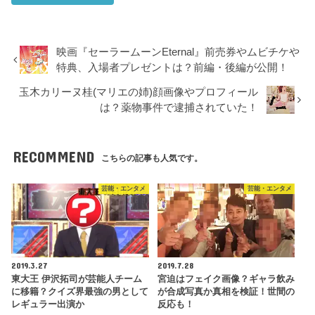
サイト
次回のコメントで使用するためブラウザーに自分の名前、メー
ルアドレス、サイトを保存する。
映画『セーラームーンEternal』前売券やムビチケや
特典、入場者プレゼントは？前編・後編が公開！
玉木カリーヌ桂(マリエの姉)顔画像やプロフィール
は？薬物事件で逮捕されていた！
RECOMMEND
こちらの記事も人気です。
芸能・エンタメ
芸能・エンタメ