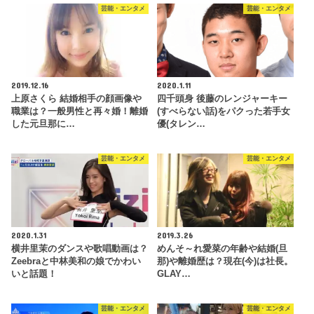
芸能・エンタメ
芸能・エンタメ
2019.12.16
2020.1.11
上原さくら 結婚相手の顔画像や
四千頭身 後藤のレンジャーキー
職業は？一般男性と再々婚！離婚
(すべらない話)をパクった若手女
した元旦那に…
優(タレン…
芸能・エンタメ
芸能・エンタメ
2020.1.31
2019.3.26
横井里茉のダンスや歌唱動画は？
めんそ～れ愛菜の年齢や結婚(旦
Zeebraと中林美和の娘でかわい
那)や離婚歴は？現在(今)は社長。
いと話題！
GLAY…
芸能・エンタメ
芸能・エンタメ