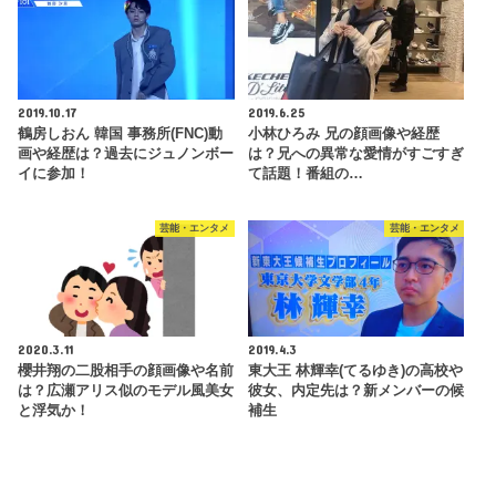
2019.10.17
2019.6.25
鶴房しおん 韓国 事務所(FNC)動
小林ひろみ 兄の顔画像や経歴
画や経歴は？過去にジュノンボー
は？兄への異常な愛情がすごすぎ
イに参加！
て話題！番組の…
芸能・エンタメ
芸能・エンタメ
2020.3.11
2019.4.3
櫻井翔の二股相手の顔画像や名前
東大王 林輝幸(てるゆき)の高校や
は？広瀬アリス似のモデル風美女
彼女、内定先は？新メンバーの候
と浮気か！
補生