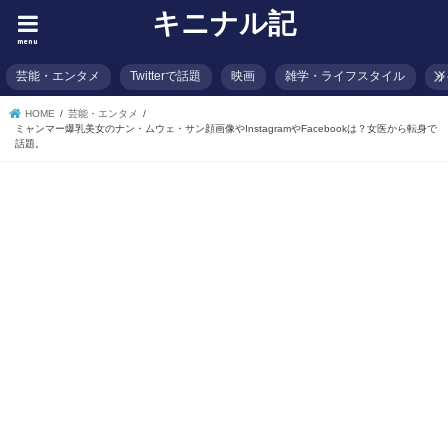
キニナル記
menu
芸能・エンタメ
Twitterで話題
映画
雑学・ライフスタイル
イ
HOME
芸能・エンタメ
ミャンマー爆乳美女のナン・ムウェ・サン顔画像やInstagramやFacebookは？女医から転身で
話題。