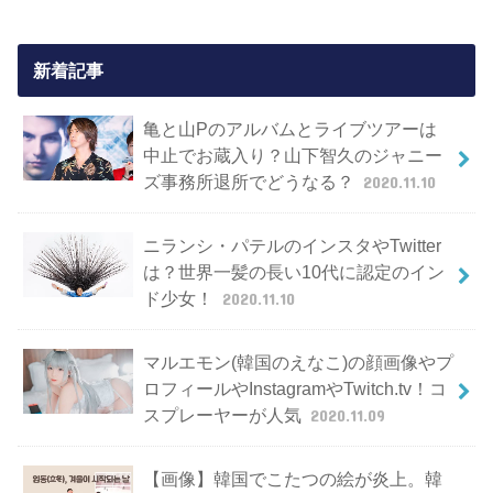
新着記事
亀と山Pのアルバムとライブツアーは
中止でお蔵入り？山下智久のジャニー
ズ事務所退所でどうなる？
2020.11.10
ニランシ・パテルのインスタやTwitter
は？世界一髪の長い10代に認定のイン
ド少女！
2020.11.10
マルエモン(韓国のえなこ)の顔画像やプ
ロフィールやInstagramやTwitch.tv！コ
スプレーヤーが人気
2020.11.09
【画像】韓国でこたつの絵が炎上。韓