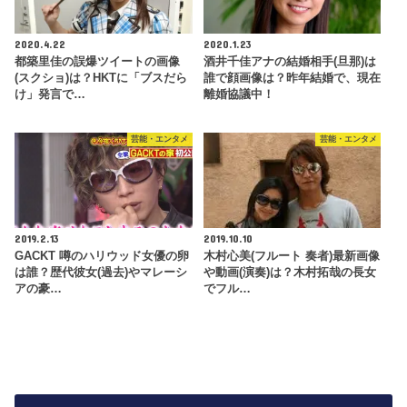
2020.4.22
2020.1.23
都築里佳の誤爆ツイートの画像
酒井千佳アナの結婚相手(旦那)は
(スクショ)は？HKTに「ブスだら
誰で顔画像は？昨年結婚で、現在
け」発言で…
離婚協議中！
芸能・エンタメ
芸能・エンタメ
2019.2.13
2019.10.10
GACKT 噂のハリウッド女優の卵
木村心美(フルート 奏者)最新画像
は誰？歴代彼女(過去)やマレーシ
や動画(演奏)は？木村拓哉の長女
アの豪…
でフル…