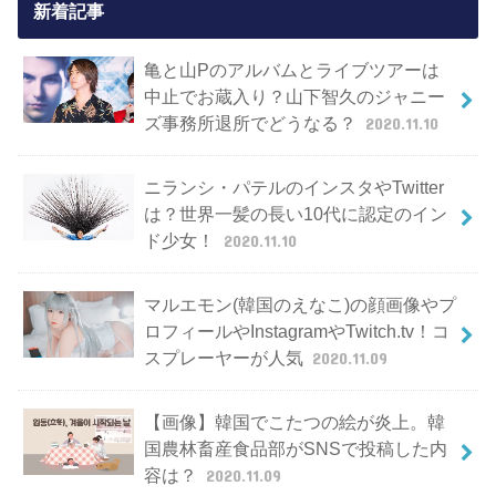
新着記事
亀と山Pのアルバムとライブツアーは
中止でお蔵入り？山下智久のジャニー
ズ事務所退所でどうなる？
2020.11.10
ニランシ・パテルのインスタやTwitter
は？世界一髪の長い10代に認定のイン
ド少女！
2020.11.10
マルエモン(韓国のえなこ)の顔画像やプ
ロフィールやInstagramやTwitch.tv！コ
スプレーヤーが人気
2020.11.09
【画像】韓国でこたつの絵が炎上。韓
国農林畜産食品部がSNSで投稿した内
容は？
2020.11.09