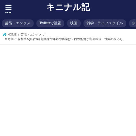
キニナル記
menu
芸能・エンタメ
Twitterで話題
映画
雑学・ライフスタイル
イ
HOME
芸能・エンタメ
西野朗 不倫相手A(名古屋) 顔画像や年齢や職業は？西野監督が密会報道。世間の反応も。