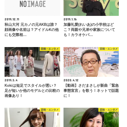
2019.12.11
2019.1.16
秋山大河 元カノの元AKBは誰？
加藤礼愛(れいあ)の小学校はど
顔画像や名前は？アイドルKの他
こ？両親や兄弟や家族について
にも交際相…
も！カラオケバ…
芸能・エンタメ
芸能・エンタメ
2019.5.4
2020.4.12
Kokiは短足でスタイルが悪い？
【動画】さだまさしが新曲「緊急
足が短いか他のモデルとの比較の
事態宣言」を歌う！ネットで話題
画像あり！
に！
芸能・エンタメ
芸能・エンタメ