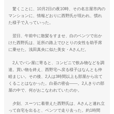
驚くことに、10月2日の夜10時、その名古屋市内の
マンションに、情報どおりに西野氏が現われ、慣れ
た様子で入っていった。
翌日、午前中に散髪をすませ、白のベンツで出か
けた西野氏は、近所の路上でひとりの女性を助手席
に乗せた。浅田真央に似た美女・Aさんだ。
2人でパン屋に寄ると、コンビニで飲み物などを調
達。買い物を終え、西野宅へ戻る様子はなんとも仲
睦まじい。その後、2人は3時間以上も部屋から出て
くることはなかった。白昼の密会――。2人きりの部
屋の中で、何がおこなわれていたのか。
夕刻、スーツに着替えた西野氏は、Aさんと連れ立
って自宅を出ると、ベンツで走り去った。約1時間