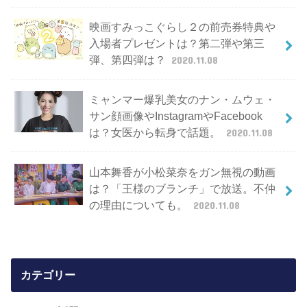
映画すみっこぐらし２の前売券特典や
入場者プレゼントは？第二弾や第三
弾、第四弾は？
2020.11.08
ミャンマー爆乳美女のナン・ムウェ・
サン顔画像やInstagramやFacebook
は？女医から転身で話題。
2020.11.08
山本舞香が小松菜奈をガン無視の動画
は？「王様のブランチ」で放送。不仲
の理由についても。
2020.11.08
カテゴリー