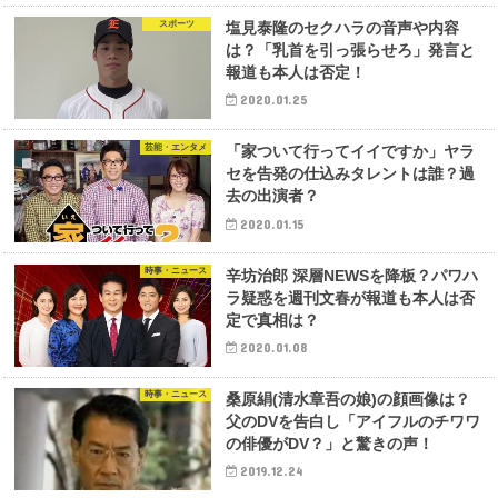
スポーツ
塩見泰隆のセクハラの音声や内容
は？「乳首を引っ張らせろ」発言と
報道も本人は否定！
2020.01.25
芸能・エンタメ
「家ついて行ってイイですか」ヤラ
セを告発の仕込みタレントは誰？過
去の出演者？
2020.01.15
時事・ニュース
辛坊治郎 深層NEWSを降板？パワハ
ラ疑惑を週刊文春が報道も本人は否
定で真相は？
2020.01.08
時事・ニュース
桑原絹(清水章吾の娘)の顔画像は？
父のDVを告白し「アイフルのチワワ
の俳優がDV？」と驚きの声！
2019.12.24