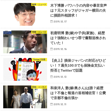
時事・ニュース
木下博勝 パワハラの内容や暴言音声
は？元スタッフがジャガー横田の夫
に損賠外相請求！
2019.12.17
時事・ニュース
初鹿明博 妻(嫁)や子供(家族)、経歴
は？強制わいせつ罪で書類送検され
ていた！
2019.12.16
Twitterで話題
【炎上】損保ジャパンの対応がひど
い！？過失100:0でも保険金支払い
拒否とTwitterで話題
2019.12.13
芸能・エンタメ
和泉洋人 妻(嫁/奥さん)は誰？経歴
は？不倫と報道の首相補佐官！公費
で京都不倫出張か
2019.12.11