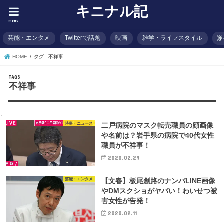
キニナル記
menu
芸能・エンタメ
Twitterで話題
映画
雑学・ライフスタイル
イ
HOME
タグ : 不祥事
不祥事
時事・ニュース
二戸病院のマスク転売職員の顔画像
や名前は？岩手県の病院で40代女性
職員が不祥事！
2020.02.29
芸能・エンタメ
【文春】板尾創路のナンパLINE画像
やDMスクショがヤバい！わいせつ被
害女性が告発！
2020.02.11