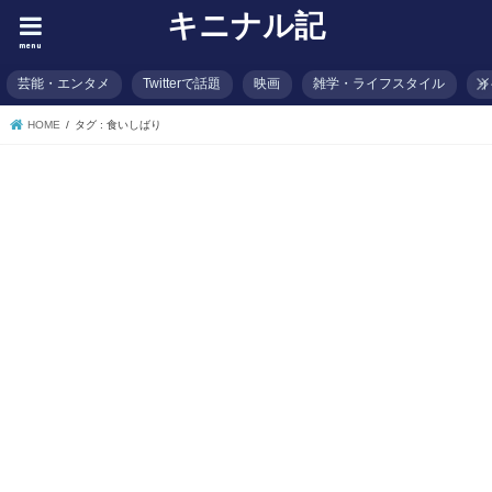
キニナル記
menu
芸能・エンタメ
Twitterで話題
映画
雑学・ライフスタイル
イ
HOME
タグ : 食いしばり