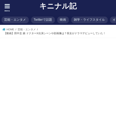
キニナル記
menu
芸能・エンタメ
Twitterで話題
映画
雑学・ライフスタイル
イ
HOME
芸能・エンタメ
【動画】田中圭 娘 ドクターX出演シーンや顔画像は？長女がドラマデビューしていた！