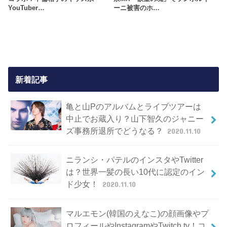
YouTuber…
ーニ被害のホ…
新着記事
亀と山Pのアルバムとライブツアーは
中止でお蔵入り？山下智久のジャニー
ズ事務所退所でどうなる？
2020.11.10
ニランシ・パテルのインスタやTwitter
は？世界一髪の長い10代に認定のイン
ド少女！
2020.11.10
マルエモン(韓国のえなこ)の顔画像やプ
ロフィールやInstagramやTwitch.tv！コ