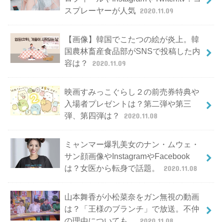
スプレーヤーが人気
2020.11.09
【画像】韓国でこたつの絵が炎上。韓
国農林畜産食品部がSNSで投稿した内
容は？
2020.11.09
映画すみっこぐらし２の前売券特典や
入場者プレゼントは？第二弾や第三
弾、第四弾は？
2020.11.08
ミャンマー爆乳美女のナン・ムウェ・
サン顔画像やInstagramやFacebook
は？女医から転身で話題。
2020.11.08
山本舞香が小松菜奈をガン無視の動画
は？「王様のブランチ」で放送。不仲
の理由についても。
2020.11.08