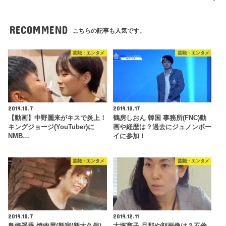
RECOMMEND
こちらの記事も人気です。
芸能・エンタメ
芸能・エンタメ
2019.10.7
2019.10.17
【動画】中野麗来がキスで炎上！
鶴房しおん 韓国 事務所(FNC)動
キングジョージ(YouTuber)に
画や経歴は？過去にジュノンボー
NMB…
イに参加！
芸能・エンタメ
芸能・エンタメ
2019.10.7
2019.12.11
島崎遥香 焼肉屋(新宿/新大久保)
大坪寛子 旦那や顔画像は？不倫