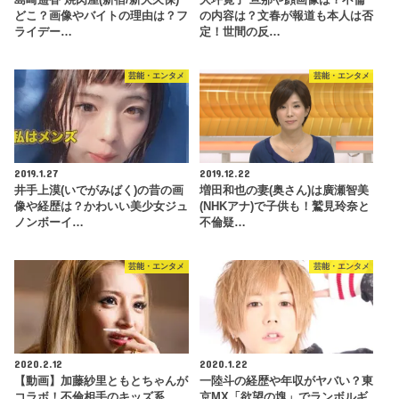
どこ？画像やバイトの理由は？フ
の内容は？文春が報道も本人は否
ライデー…
定！世間の反…
芸能・エンタメ
芸能・エンタメ
2019.1.27
2019.12.22
井手上漠(いでがみばく)の昔の画
増田和也の妻(奥さん)は廣瀬智美
像や経歴は？かわいい美少女ジュ
(NHKアナ)で子供も！鷲見玲奈と
ノンボーイ…
不倫疑…
芸能・エンタメ
芸能・エンタメ
2020.2.12
2020.1.22
【動画】加藤紗里ともとちゃんが
一陸斗の経歴や年収がヤバい？東
コラボ！不倫相手のキッズ系
京MX「欲望の塊」でランボルギ