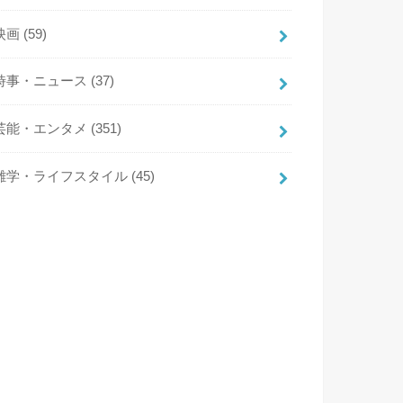
映画
(59)
時事・ニュース
(37)
芸能・エンタメ
(351)
雑学・ライフスタイル
(45)