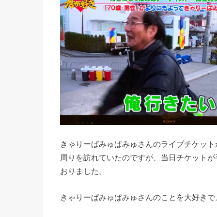
きゃりーぱみゅぱみゅさんのライブチケット
周りを訪れていたのですが、当日チケットが
おりました。
きゃりーぱみゅぱみゅさんのことを大好きで