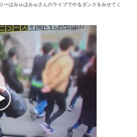
りーぱみゅぱみゅさんのライブでやるダンスをみせてく