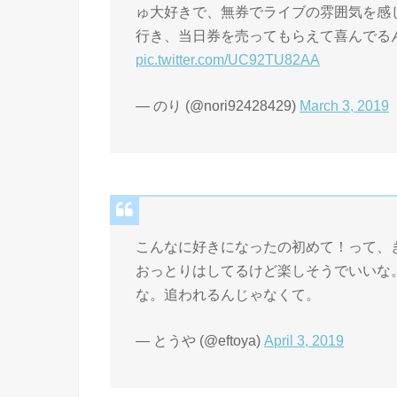
ゅ大好きで、無券でライブの雰囲気を感
行き、当日券を売ってもらえて喜んでる
pic.twitter.com/UC92TU82AA
— のり (@nori92428429)
March 3, 2019
こんなに好きになったの初めて！って、
おっとりはしてるけど楽しそうでいいな
な。追われるんじゃなくて。
— とうや (@eftoya)
April 3, 2019