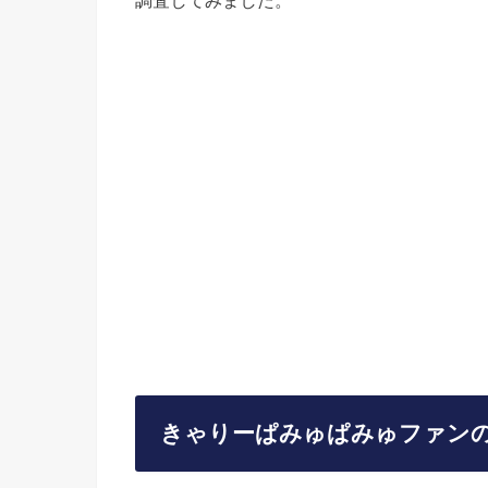
きゃりーぱみゅぱみゅファンの