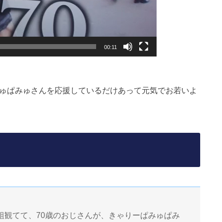
00:11
みゅぱみゅさんを応援しているだけあって元気でお若いよ
組観てて、70歳のおじさんが、きゃりーぱみゅぱみ