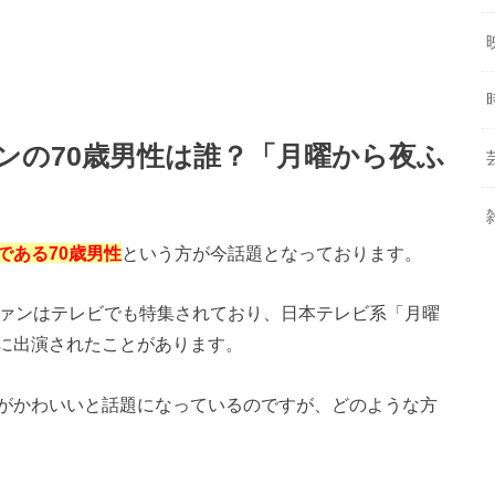
ンの70歳男性は誰？「月曜から夜ふ
である70歳男性
という方が今話題となっております。
ファンはテレビでも特集されており、日本テレビ系「月曜
」に出演されたことがあります。
がかわいいと話題になっているのですが、どのような方