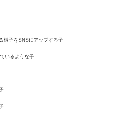
る様子をSNSにアップする子
しているような子
子
子