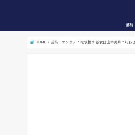
芸能
HOME
芸能・エンタメ
松坂桃李 彼女は山本美月？匂わ