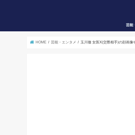
芸能
HOME
芸能・エンタメ
玉川徹 女医X(交際相手)の顔画