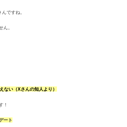
さんですね。
せん。
見えない（Xさんの知人より）
す！
デート