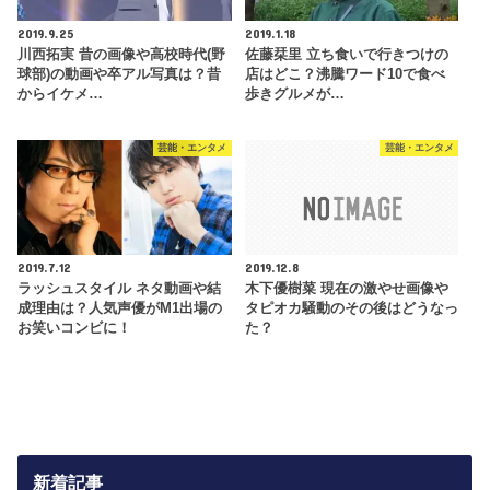
2019.9.25
2019.1.18
川西拓実 昔の画像や高校時代(野
佐藤栞里 立ち食いで行きつけの
球部)の動画や卒アル写真は？昔
店はどこ？沸騰ワード10で食べ
からイケメ…
歩きグルメが…
芸能・エンタメ
芸能・エンタメ
2019.7.12
2019.12.8
ラッシュスタイル ネタ動画や結
木下優樹菜 現在の激やせ画像や
成理由は？人気声優がM1出場の
タピオカ騒動のその後はどうなっ
お笑いコンビに！
た？
新着記事