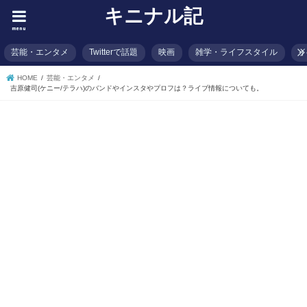
キニナル記
menu
芸能・エンタメ
Twitterで話題
映画
雑学・ライフスタイル
イ
HOME
芸能・エンタメ
吉原健司(ケニー/テラハ)のバンドやインスタやプロフは？ライブ情報についても。