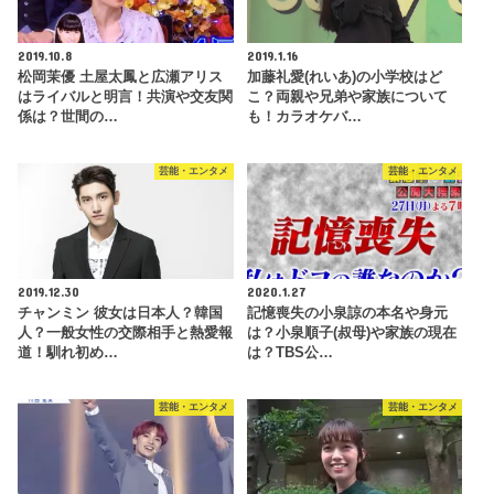
2019.10.8
2019.1.16
松岡茉優 土屋太鳳と広瀬アリス
加藤礼愛(れいあ)の小学校はど
はライバルと明言！共演や交友関
こ？両親や兄弟や家族について
係は？世間の…
も！カラオケバ…
芸能・エンタメ
芸能・エンタメ
2019.12.30
2020.1.27
チャンミン 彼女は日本人？韓国
記憶喪失の小泉諒の本名や身元
人？一般女性の交際相手と熱愛報
は？小泉順子(叔母)や家族の現在
道！馴れ初め…
は？TBS公…
芸能・エンタメ
芸能・エンタメ