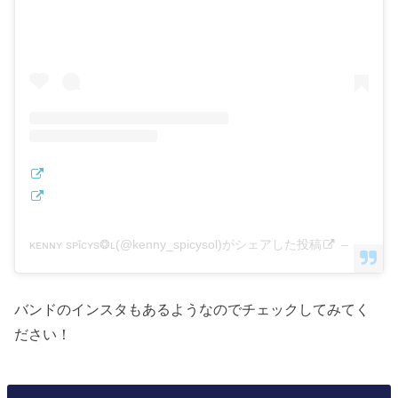
ᴋᴇɴɴʏ sᴘǐᴄʏs❂ʟ(@kenny_spicysol)がシェアした投稿
–
2019年
バンドのインスタもあるようなのでチェックしてみてく
ださい！