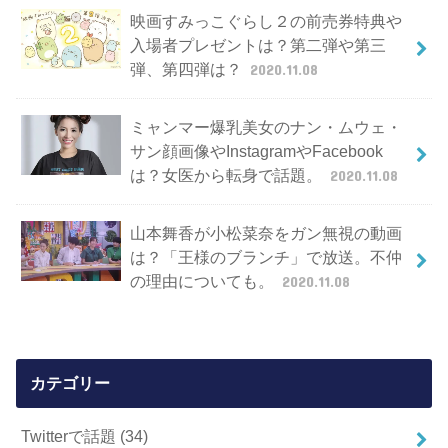
映画すみっこぐらし２の前売券特典や
入場者プレゼントは？第二弾や第三
弾、第四弾は？
2020.11.08
ミャンマー爆乳美女のナン・ムウェ・
サン顔画像やInstagramやFacebook
は？女医から転身で話題。
2020.11.08
山本舞香が小松菜奈をガン無視の動画
は？「王様のブランチ」で放送。不仲
の理由についても。
2020.11.08
カテゴリー
Twitterで話題
(34)