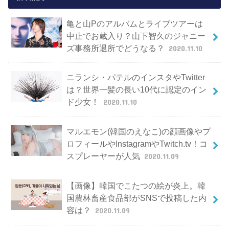
亀と山Pのアルバムとライブツアーは
中止でお蔵入り？山下智久のジャニー
ズ事務所退所でどうなる？
2020.11.10
ニランシ・パテルのインスタやTwitter
は？世界一髪の長い10代に認定のイン
ド少女！
2020.11.10
マルエモン(韓国のえなこ)の顔画像やプ
ロフィールやInstagramやTwitch.tv！コ
スプレーヤーが人気
2020.11.09
【画像】韓国でこたつの絵が炎上。韓
国農林畜産食品部がSNSで投稿した内
容は？
2020.11.09