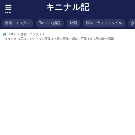
キニナル記
menu
芸能・エンタメ
Twitterで話題
映画
雑学・ライフスタイル
イ
HOME
芸能・エンタメ
ゆうさぎ 加工なしやすっぴん画像は？昔の画像も調査。可愛すぎる男の娘で話題