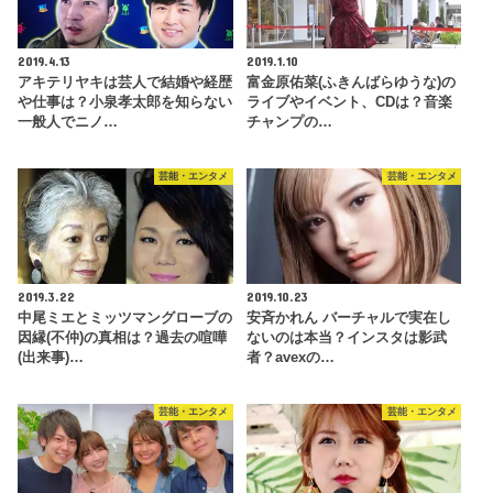
2019.4.13
2019.1.10
アキテリヤキは芸人で結婚や経歴
富金原佑菜(ふきんばらゆうな)の
や仕事は？小泉孝太郎を知らない
ライブやイベント、CDは？音楽
一般人でニノ…
チャンプの…
芸能・エンタメ
芸能・エンタメ
2019.3.22
2019.10.23
中尾ミエとミッツマングローブの
安斉かれん バーチャルで実在し
因縁(不仲)の真相は？過去の喧嘩
ないのは本当？インスタは影武
(出来事)…
者？avexの…
芸能・エンタメ
芸能・エンタメ