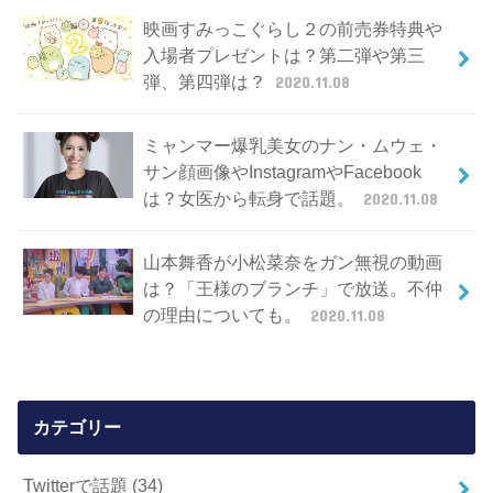
映画すみっこぐらし２の前売券特典や
入場者プレゼントは？第二弾や第三
弾、第四弾は？
2020.11.08
ミャンマー爆乳美女のナン・ムウェ・
サン顔画像やInstagramやFacebook
は？女医から転身で話題。
2020.11.08
山本舞香が小松菜奈をガン無視の動画
は？「王様のブランチ」で放送。不仲
の理由についても。
2020.11.08
カテゴリー
Twitterで話題
(34)