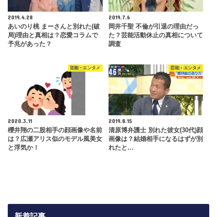
2019.4.28
2019.7.6
あいのり桃 まーさんと別れた(破
岡井千聖 不倫が引退の理由だっ
局)理由と真相は？恋愛コラムで
た？芸能活動休止の真相について
予兆があった？
調査
芸能・エンタメ
芸能・エンタメ
2020.3.11
2019.8.15
櫻井翔の二股相手の顔画像や名前
清原博弁護士 別れた彼女(30代)顔
は？広瀬アリス似のモデル風美女
画像は？結婚相手になるはずが別
と浮気か！
れたと…
新着記事