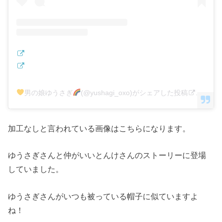
男の娘ゆうさぎ
(@yushagi_oxo)がシェアした投稿
–
201
加工なしと言われている画像はこちらになります。
ゆうさぎさんと仲がいいとんけさんのストーリーに登場
していました。
ゆうさぎさんがいつも被っている帽子に似ていますよ
ね！