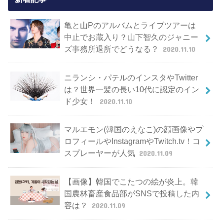
亀と山Pのアルバムとライブツアーは
中止でお蔵入り？山下智久のジャニー
ズ事務所退所でどうなる？
2020.11.10
ニランシ・パテルのインスタやTwitter
は？世界一髪の長い10代に認定のイン
ド少女！
2020.11.10
マルエモン(韓国のえなこ)の顔画像やプ
ロフィールやInstagramやTwitch.tv！コ
スプレーヤーが人気
2020.11.09
【画像】韓国でこたつの絵が炎上。韓
国農林畜産食品部がSNSで投稿した内
容は？
2020.11.09