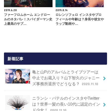
2019.6.28
2019.8.14
ファーフロムホーム エンドロー
ロレンソフェロ インスタやプロ
ルのネタバレ！スパイダーマン史
フィールや年齢は？身長や彼女や
上最高のサプ…
ラップ動画や…
新着記事
亀と山Pのアルバムとライブツアーは
中止でお蔵入り？山下智久のジャニー
ズ事務所退所でどうなる？
2020.11.10
ニランシ・パテルのインスタやTwitter
は？世界一髪の長い10代に認定のイン
ド少女！
2020.11.10