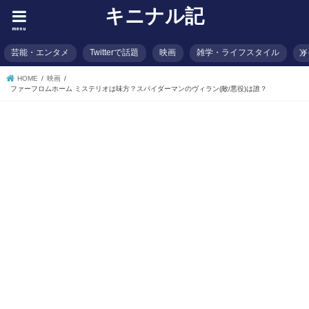
キニナル記
menu
芸能・エンタメ
Twitterで話題
映画
雑学・ライフスタイル
イ
HOME
映画
ファーフロムホーム ミステリオは味方？スパイダーマンのヴィラン(敵/悪役)は誰？