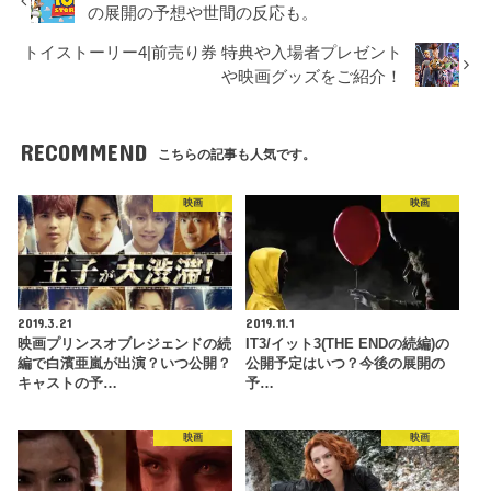
の展開の予想や世間の反応も。
トイストーリー4|前売り券 特典や入場者プレゼント
や映画グッズをご紹介！
RECOMMEND
こちらの記事も人気です。
映画
映画
2019.3.21
2019.11.1
映画プリンスオブレジェンドの続
IT3/イット3(THE ENDの続編)の
編で白濱亜嵐が出演？いつ公開？
公開予定はいつ？今後の展開の
キャストの予…
予…
映画
映画