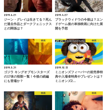
2019.6.21
2019.4.27
ジーン・グレイは生きてる？死ん
ブラックウィドウの今後は？エン
だ過去作品とダークフェニックス
ドゲーム後の単独映画に向けた展
との関係は？
開を予想
映画
映画
2019.5.31
2019.12.13
ゴジラ キングオブモンスターズ
ミニオンズフィーバーの前売券特
の17体の怪獣一覧！今後の続編
典や入場者特典やプレゼントは？
にも登場か？
ミニオンズ2…
映画
映画